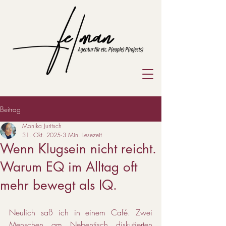
Beitrag
Monika Juritsch
31. Okt. 2025
3 Min. Lesezeit
Wenn Klugsein nicht reicht.
Warum EQ im Alltag oft
mehr bewegt als IQ.
Neulich saß ich in einem Café. Zwei 
Menschen am Nebentisch diskutierten 