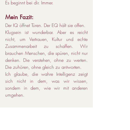
Es beginnt bei dir. Immer.
Mein Fazit:
Der IQ öffnet Türen. Der EQ hält sie offen.
Klugsein ist wunderbar. Aber es reicht 
nicht, um Vertrauen, Kultur und echte 
Zusammenarbeit zu schaffen. Wir 
brauchen Menschen, die spüren, nicht nur 
denken. Die verstehen, ohne zu werten. 
Die zuhören, ohne gleich zu antworten.
Ich glaube, die wahre Intelligenz zeigt 
sich nicht in dem, was wir wissen, 
sondern in dem, wie wir mit anderen 
umgehen.
Also, wie sieht es bei dir aus? Wie 
bewusst gehst du mit den Emotionen 
anderer um und mit deinen eigenen? Und 